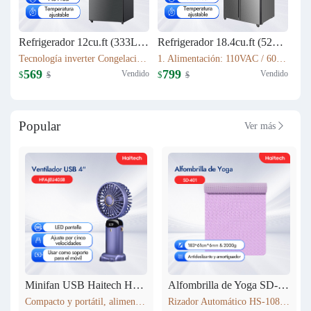
Refrigerador 12cu.ft (333L) Inverter HRF-AM45
Refrigerador 18.4cu.ft (521L) Inverter HRF-AM69
Tecnología inverter Congelación: 77L Refrigeración: 256L Dimensión: W60.5 x D68 x H170.5(cm) Peso neto/bruto: 57KG / 63KG
1. Alimentación: 110VAC / 60Hz 2. Sistema Libre de Escarcha (No Frost) 3. Tecnología inverter 4. Refrigerante Ecológico (R600a) 5. Flujo de Aire Tridimensional Indirecto (360°) con Temperatura Estable 6. Luz LED Interior de Bajo Consumo
569
799
Vendido
Vendido
$
$
$
$
Popular
Ver más

Minifan USB Haitech HSF-N15
Alfombrilla de Yoga SD-401
Compacto y portátil, alimentación por USB. Rotación de 360° para ajustar la dirección del viento. Pantalla LED que muestra la velocidad. 5 niveles de velocidad ajustables. También funciona como soporte para móvil. 5 colores disponibles según inventario.
Rizador Automático HS-108 183*61cm*6mm & 2000g Antideslizante y amortiguador