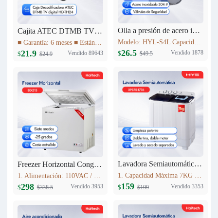
Olla a presión de acero inoxidable 4L Haitech HYL-S4L
Cajita ATEC DTMB TV digital HD-TH24
Modelo: HYL-S4L Capacidad: 4L Diámetro del producto (milímetro): 20cm Altura del producto (milímetro): 137mm Materiales: acero inoxidable 304 # Utilizables tanto para Cocinas a Gas como para Cocinas de Inducción
■ Garantía: 6 meses ■ Estándar DTMB ■ El rendimiento del sistema es más robusto. ■ Mayor capacidad de información. ■ Mejor rendimiento móvil. ■ El rendimiento de la cobertura de transmisión es mejor.
26.5
21.9
Vendido 1878
Vendido 89643
$
$
$49.5
$24.9
Lavadora Semiautomática 7KG XPB70-1776
Freezer Horizontal Congelador Nevera 7.6cu.ft (215L) BD-215C
1. Capacidad Máxima 7KG 2. Panel de control 3. Lavado y centrifugadopor separado 4. Peso neto: 16.5kg 5. Dimensiones del producto:723mm*406mm*819mm
1. Alimentación: 110VAC / 60Hz 2. Refrigerante: R600a 3. Color: Blanco Nieve 4. Condensador: Externo 5. Dimensiones: 895x590x850mm 6. Incluye Cesta Esmaltada
159
298
Vendido 3353
Vendido 3953
$
$
$199
$338.5