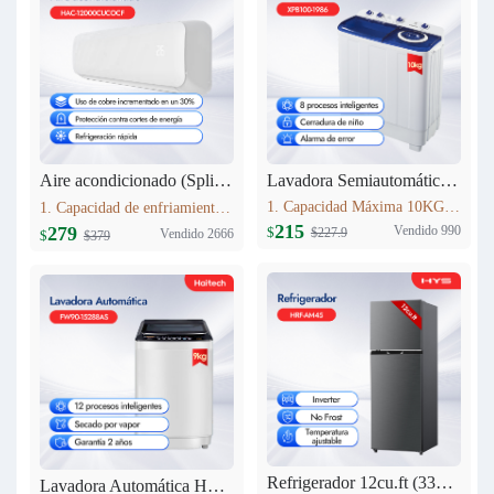
Lavadora Semiautomática 10KG XPB100-1986
Aire acondicionado (Split) 12000 BTU Haitech HAC-12000CUCOCF
1. Capacidad Máxima 10KG 2. Panel de control: pantalla de seda 3. Lavado y centrifugadopor separado 4. Peso neto: 24.5kg 5. Dimensiones del producto:807mm*476mm*997 mm
1. Capacidad de enfriamiento：12000BTU 2. 30% más de cobre que modelos estándar,Mayor conductividad térmica y durabilidad, rendimiento estable. 3. Nivel Ruido Bajo: 40 dB(A) 4. Alto de Volumen de Aire: 580 m3/h
215
Vendido 990
279
$
$227.9
Vendido 2666
$
$379
Refrigerador 12cu.ft (333L) Inverter HRF-AM45
Lavadora Automática HYS 9KG FW90-15288AS