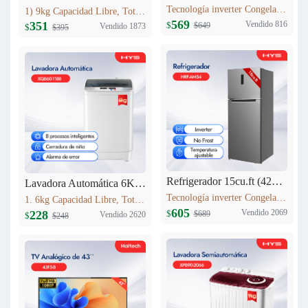
Tecnología inverter Congelación: 77L Refrigeración: 256L Dimensión: W60.5 x D68 x H170.5(cm) Peso neto/bruto: 57KG / 63KG
1) 9kg Capacidad Libre, Totalmente automático 9kg 2) Secado a alta temperatura 3) 12 procesos inteligentes 4) Lavadora equipada con cerradura 5) Cuenta con entrada de agua fría
569
Vendido 816
351
$
$649
Vendido 1873
$
$395
Refrigerador 15cu.ft (420L) Inverter HRF-AM54
Lavadora Automática 6KG XQB60-1188
Tecnología inverter Congelación: 95L Refrigeración: 325L Dimensión: W710 x D685 x H1780(mm) Peso neto/bruto: 69 KG/76 KG
1. 6kg Capacidad Libre, Totalmente automático 6kg 2. 8 procesos inteligentes 3. Cerradura de niño 4. Alarma de error 5. Peso neto: 23kg 6. Dimensiones del producto:525mm*520mm*865mm
605
Vendido 2069
228
$
$689
Vendido 2620
$
$248