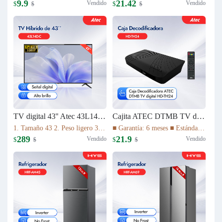
9.9
21.42
Vendido
Vendido
$
$
$
$
TV digital 43'' Atec 43L14D-C
Cajita ATEC DTMB TV digital HD-TH24
1. Tamaño 43 2. Peso ligero 3. Relación de aspecto 16:9 4. Tiempo de respuesta (gris a gris) 8,5ms 5. La imagen de alta definición 1080P 6. Vida útil de la lámpara 30.000 HS 7. Sistema de TV ATV(NTSC)/DTV(DTMB) 8. Múltiples interfaces
■ Garantía: 6 meses ■ Estándar DTMB ■ El rendimiento del sistema es más robusto. ■ Mayor capacidad de información. ■ Mejor rendimiento móvil. ■ El rendimiento de la cobertura de transmisión es mejor.
289
21.9
Vendido
Vendido
$
$
$
$