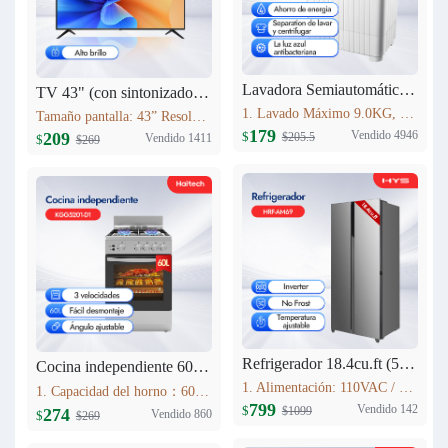
Lavadora Semiautomática HYS 9KG XPB90-2066
TV 43" (con sintonizador analógico) Haitech 43F5-B
1. Lavado Máximo 9.0KG, Centrifugado 5.0KG 2. Tiempo de lavado (min): 15 3. Tiempo de centrifugado (min): 5 4. Dimensiones: 773mm×450mm×892mm 5. Peso de la máquina 19.0KG Fuente de alimentación 110V 60HZ
Tamaño pantalla: 43” Resolución máxima: 1920*1080 Relación de aspecto: 16:9 Contraste: 4000:1 Brillo: 280cd/m2 Rango de Frecuencia: V:56-75Hz H:30-80KHz Colores: 16.7M Sistema: NTSC Idioma interfaz: Español, Inglés, Francés, Alemán, Portugués (opcional)
179
Vendido 4946
209
$
$205.5
Vendido 1411
$
$269
Refrigerador 18.4cu.ft (521L) Inverter HRF-AM69
Cocina independiente 60L KGG5201-D1
1. Alimentación: 110VAC / 60Hz 2. Sistema Libre de Escarcha (No Frost) 3. Tecnología inverter 4. Refrigerante Ecológico (R600a) 5. Flujo de Aire Tridimensional Indirecto (360°) con Temperatura Estable 6. Luz LED Interior de Bajo Consumo
1. Capacidad del horno：60L 2. Acero Inoxidable 3. Lámpara de horno 4. Estufa de gas con 4 quemadores Estufas sin FFD : 2 * 1.75kWSemi-quemador rápido; 1 * 10kW quemador auxiliar; 1 * 3.0kW quemador rápido; 5. Soportes de sartén esmaltados
799
Vendido 142
$
$1099
274
Vendido 860
$
$269