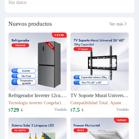
Sin datos
Nuevos productos
Ver más

Refrigerador Inverter 12cu.ft (337L) 4 puertas HRF-AM48
TV Soporte Mural Universal 26"-60" | 35kg Capacidad | T50S
Tecnología inverter Congelación: 112L Refrigeración: 225L Dimensión: W79.5*D63*H180(cm) Peso neto/bruto: 79KG / 87KG
Compatibilidad Total: Ajuste perfecto para TVs 26" a 60" Robustez Industrial: Capacidad máxima 35kg con chasis de acero 1.1mm
729
7.5
Vendido
Vendido
$
$
$
$