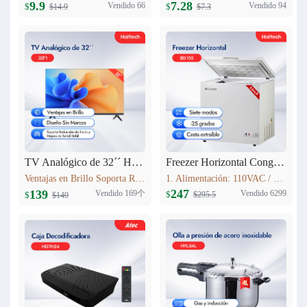
9.9
7.28
Vendido 66
Vendido 94
$
$
$14.9
$7.3
TV Analógico de 32´´ Haitech-32F1
Freezer Horizontal Congelador Nevera 5.6cu.ft (155L) BD-155
Ventajas en Brillo Soporta Reducción de Ruido y Mejora de Señal Débil 3 HDMI
1. Alimentación: 110VAC / 60Hz 2. Refrigerante: R600a 3. Color: Blanco Nieve 4. Condensador: Externo 5. Dimensiones: 735x590x850mm 6. Incluye Cesta Esmaltada
247
139
Vendido 169个
Vendido 6299
$
$
$295.5
$149