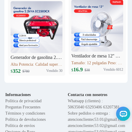
Ventilador de mesa 12'' HFA-TP12A
Generador de gasolina 2.2kVA EC2500CX
Tamaño: 12 pulgadas Peso: 1.6 kg Voltaje: 120V 60HZ Material del motor: Cobre Función: Control de 3 velocidades; Oscilación; Inclinación vertical ajustable; Altura ajustable; Base en cruz; Rejilla de seguridad; Fácil montaje
Alta Potencia: Calidad superior. Máxima Estabilidad: AVR, protege equipos. Bajo Consumo: Ahorro >10%. Bajo Ruido: Silenciador industrial. Versátil: Hogar/obras/exteriores. Portátil: Ligero, fácil transporte.
16.9
Vendido 6012
$
$38
352
Vendido 30
$
$780
Informaciones
Contacta con nosotros
Política de privacidad
Whatsapp (clientes) :
Preguntas Frecuentes
50635040 63293406 63207381
Términos y condiciones
Sobre pedidos o entrega :
Política de devoluciones
atencionclientec53.01@gmail.com
Política de envíos
atencionclientec53.02@gmail.com
Opciones de Pago
atencionclientec53.03@gmail.com