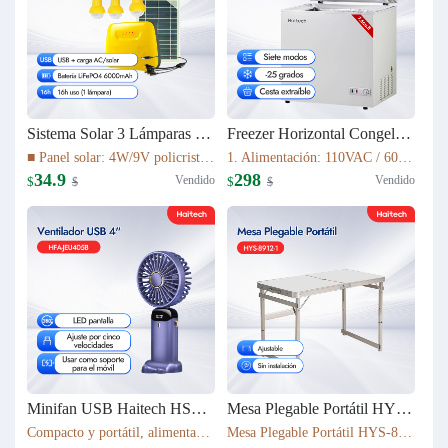
Sistema Solar 3 Lámparas LED PS-K037T3
Freezer Horizontal Congelador Nevera 7.6cu.ft (215L) BD-215C
■ Panel solar: 4W/9V policristalino con cable de 5 m ■ Batería: 16Wh LiFePO4 (3.2V/6000mAh) ■ Fuente de luz: 3 bombillas LED de 1W ■ Cable de luz: cable de 5 m con interruptor de encendido/apagado ■ Tiempo de carga: 5–6 h bajo luz solar suficiente
1. Alimentación: 110VAC / 60Hz 2. Refrigerante: R600a 3. Color: Blanco Nieve 4. Condensador: Externo 5. Dimensiones: 895x590x850mm 6. Incluye Cesta Esmaltada
34.9
298
Vendido
Vendido
$
$
$
$
Minifan USB Haitech HSF-N15
Mesa Plegable Portátil HYS-8912-1
Compacto y portátil, alimentación por USB. Rotación de 360° para ajustar la dirección del viento. Pantalla LED que muestra la velocidad. 5 niveles de velocidad ajustables. También funciona como soporte para móvil. 5 colores disponibles según inventario.
Mesa Plegable Portátil HYS-8912-1 80*40*75cm & 4900g Ajustable Sin instalación