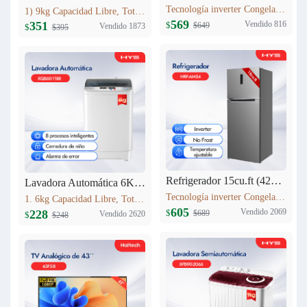
Tecnología inverter Congelación: 77L Refrigeración: 256L Dimensión: W60.5 x D68 x H170.5(cm) Peso neto/bruto: 57KG / 63KG
1) 9kg Capacidad Libre, Totalmente automático 9kg 2) Secado a alta temperatura 3) 12 procesos inteligentes 4) Lavadora equipada con cerradura 5) Cuenta con entrada de agua fría
569
Vendido 816
351
$
$649
Vendido 1873
$
$395
Refrigerador 15cu.ft (420L) Inverter HRF-AM54
Lavadora Automática 6KG XQB60-1188
Tecnología inverter Congelación: 95L Refrigeración: 325L Dimensión: W710 x D685 x H1780(mm) Peso neto/bruto: 69 KG/76 KG
1. 6kg Capacidad Libre, Totalmente automático 6kg 2. 8 procesos inteligentes 3. Cerradura de niño 4. Alarma de error 5. Peso neto: 23kg 6. Dimensiones del producto:525mm*520mm*865mm
605
Vendido 2069
228
$
$689
Vendido 2620
$
$248