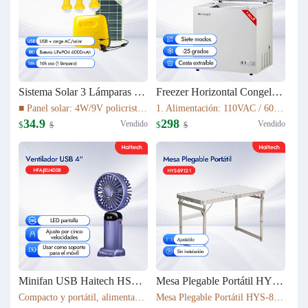
Sistema Solar 3 Lámparas LED PS-K037T3
Freezer Horizontal Congelador Nevera 7.6cu.ft (215L) BD-215C
■ Panel solar: 4W/9V policristalino con cable de 5 m ■ Batería: 16Wh LiFePO4 (3.2V/6000mAh) ■ Fuente de luz: 3 bombillas LED de 1W ■ Cable de luz: cable de 5 m con interruptor de encendido/apagado ■ Tiempo de carga: 5–6 h bajo luz solar suficiente
1. Alimentación: 110VAC / 60Hz 2. Refrigerante: R600a 3. Color: Blanco Nieve 4. Condensador: Externo 5. Dimensiones: 895x590x850mm 6. Incluye Cesta Esmaltada
34.9
298
Vendido
Vendido
$
$
$
$
Minifan USB Haitech HSF-N15
Mesa Plegable Portátil HYS-8912-1
Compacto y portátil, alimentación por USB. Rotación de 360° para ajustar la dirección del viento. Pantalla LED que muestra la velocidad. 5 niveles de velocidad ajustables. También funciona como soporte para móvil. 5 colores disponibles según inventario.
Mesa Plegable Portátil HYS-8912-1 80*40*75cm & 4900g Ajustable Sin instalación