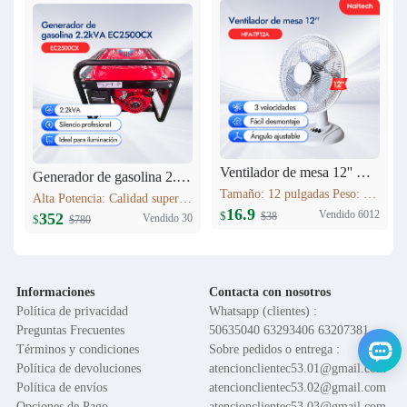
Ventilador de mesa 12'' HFA-TP12A
Generador de gasolina 2.2kVA EC2500CX
Tamaño: 12 pulgadas Peso: 1.6 kg Voltaje: 120V 60HZ Material del motor: Cobre Función: Control de 3 velocidades; Oscilación; Inclinación vertical ajustable; Altura ajustable; Base en cruz; Rejilla de seguridad; Fácil montaje
Alta Potencia: Calidad superior. Máxima Estabilidad: AVR, protege equipos. Bajo Consumo: Ahorro >10%. Bajo Ruido: Silenciador industrial. Versátil: Hogar/obras/exteriores. Portátil: Ligero, fácil transporte.
16.9
Vendido 6012
$
$38
352
Vendido 30
$
$780
Informaciones
Contacta con nosotros
Política de privacidad
Whatsapp (clientes) :
Preguntas Frecuentes
50635040 63293406 63207381
Términos y condiciones
Sobre pedidos o entrega :
Política de devoluciones
atencionclientec53.01@gmail.com
Política de envíos
atencionclientec53.02@gmail.com
Opciones de Pago
atencionclientec53.03@gmail.com