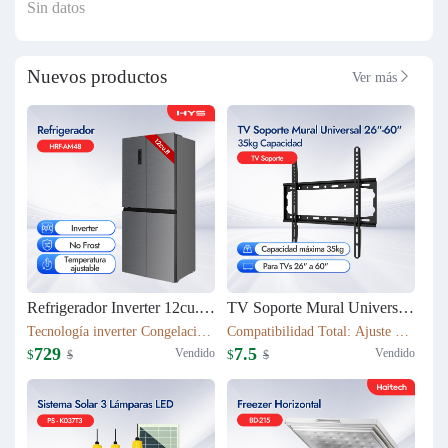
Sin datos
Nuevos productos
Ver más

Refrigerador Inverter 12cu.ft (337L) 4 puertas HRF-AM48
TV Soporte Mural Universal 26"-60" | 35kg Capacidad | T50S
Tecnología inverter Congelación: 112L Refrigeración: 225L Dimensión: W79.5*D63*H180(cm) Peso neto/bruto: 79KG / 87KG
Compatibilidad Total: Ajuste perfecto para TVs 26" a 60" Robustez Industrial: Capacidad máxima 35kg con chasis de acero 1.1mm
729
7.5
Vendido
Vendido
$
$
$
$