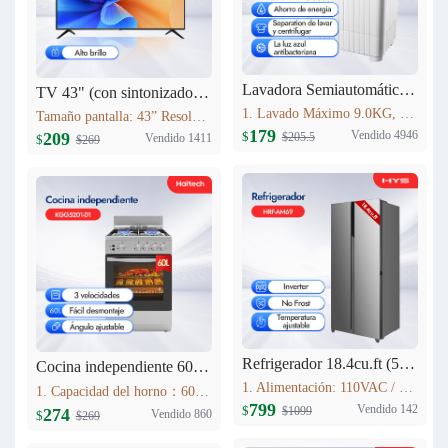
Lavadora Semiautomática HYS 9KG XPB90-2066
TV 43" (con sintonizador analógico) Haitech 43F5-B
1. Lavado Máximo 9.0KG, Centrifugado 5.0KG 2. Tiempo de lavado (min): 15 3. Tiempo de centrifugado (min): 5 4. Dimensiones: 773mm×450mm×892mm 5. Peso de la máquina 19.0KG Fuente de alimentación 110V 60HZ
Tamaño pantalla: 43” Resolución máxima: 1920*1080 Relación de aspecto: 16:9 Contraste: 4000:1 Brillo: 280cd/m2 Rango de Frecuencia: V:56-75Hz H:30-80KHz Colores: 16.7M Sistema: NTSC Idioma interfaz: Español, Inglés, Francés, Alemán, Portugués (opcional)
179
Vendido 4946
209
$
$205.5
Vendido 1411
$
$269
Refrigerador 18.4cu.ft (521L) Inverter HRF-AM69
Cocina independiente 60L KGG5201-D1
1. Alimentación: 110VAC / 60Hz 2. Sistema Libre de Escarcha (No Frost) 3. Tecnología inverter 4. Refrigerante Ecológico (R600a) 5. Flujo de Aire Tridimensional Indirecto (360°) con Temperatura Estable 6. Luz LED Interior de Bajo Consumo
1. Capacidad del horno：60L 2. Acero Inoxidable 3. Lámpara de horno 4. Estufa de gas con 4 quemadores Estufas sin FFD : 2 * 1.75kWSemi-quemador rápido; 1 * 10kW quemador auxiliar; 1 * 3.0kW quemador rápido; 5. Soportes de sartén esmaltados
799
Vendido 142
$
$1099
274
Vendido 860
$
$269