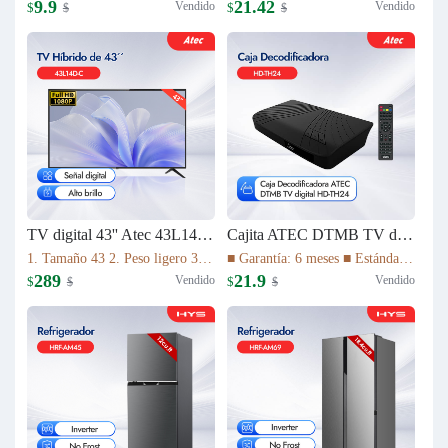
9.9
21.42
Vendido
Vendido
$
$
$
$
TV digital 43'' Atec 43L14D-C
Cajita ATEC DTMB TV digital HD-TH24
1. Tamaño 43 2. Peso ligero 3. Relación de aspecto 16:9 4. Tiempo de respuesta (gris a gris) 8,5ms 5. La imagen de alta definición 1080P 6. Vida útil de la lámpara 30.000 HS 7. Sistema de TV ATV(NTSC)/DTV(DTMB) 8. Múltiples interfaces
■ Garantía: 6 meses ■ Estándar DTMB ■ El rendimiento del sistema es más robusto. ■ Mayor capacidad de información. ■ Mejor rendimiento móvil. ■ El rendimiento de la cobertura de transmisión es mejor.
289
21.9
Vendido
Vendido
$
$
$
$