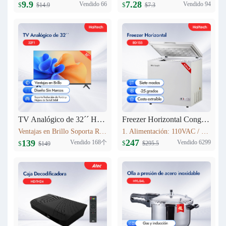
9.9
7.28
Vendido 66
Vendido 94
$
$
$14.9
$7.3
TV Analógico de 32´´ Haitech-32F1
Freezer Horizontal Congelador Nevera 5.6cu.ft (155L) BD-155
Ventajas en Brillo Soporta Reducción de Ruido y Mejora de Señal Débil 3 HDMI
1. Alimentación: 110VAC / 60Hz 2. Refrigerante: R600a 3. Color: Blanco Nieve 4. Condensador: Externo 5. Dimensiones: 735x590x850mm 6. Incluye Cesta Esmaltada
247
139
Vendido 168个
Vendido 6299
$
$
$295.5
$149