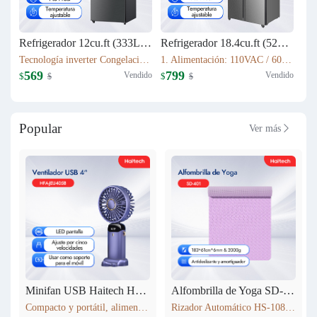
Refrigerador 12cu.ft (333L) Inverter HRF-AM45
Refrigerador 18.4cu.ft (521L) Inverter HRF-AM69
Tecnología inverter Congelación: 77L Refrigeración: 256L Dimensión: W60.5 x D68 x H170.5(cm) Peso neto/bruto: 57KG / 63KG
1. Alimentación: 110VAC / 60Hz 2. Sistema Libre de Escarcha (No Frost) 3. Tecnología inverter 4. Refrigerante Ecológico (R600a) 5. Flujo de Aire Tridimensional Indirecto (360°) con Temperatura Estable 6. Luz LED Interior de Bajo Consumo
569
799
Vendido
Vendido
$
$
$
$
Popular
Ver más

Minifan USB Haitech HSF-N15
Alfombrilla de Yoga SD-401
Compacto y portátil, alimentación por USB. Rotación de 360° para ajustar la dirección del viento. Pantalla LED que muestra la velocidad. 5 niveles de velocidad ajustables. También funciona como soporte para móvil. 5 colores disponibles según inventario.
Rizador Automático HS-108 183*61cm*6mm & 2000g Antideslizante y amortiguador