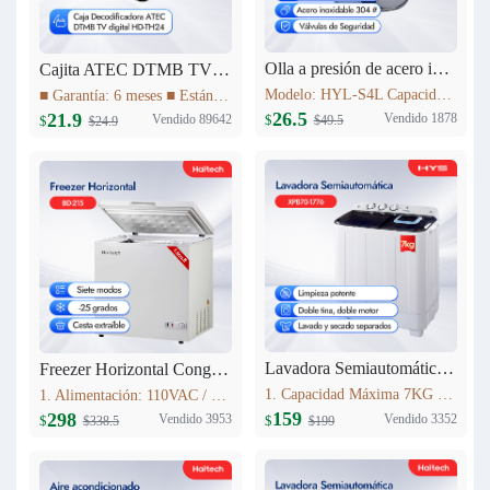
Olla a presión de acero inoxidable 4L Haitech HYL-S4L
Cajita ATEC DTMB TV digital HD-TH24
Modelo: HYL-S4L Capacidad: 4L Diámetro del producto (milímetro): 20cm Altura del producto (milímetro): 137mm Materiales: acero inoxidable 304 # Utilizables tanto para Cocinas a Gas como para Cocinas de Inducción
■ Garantía: 6 meses ■ Estándar DTMB ■ El rendimiento del sistema es más robusto. ■ Mayor capacidad de información. ■ Mejor rendimiento móvil. ■ El rendimiento de la cobertura de transmisión es mejor.
26.5
21.9
Vendido 1878
Vendido 89642
$
$
$49.5
$24.9
Lavadora Semiautomática 7KG XPB70-1776
Freezer Horizontal Congelador Nevera 7.6cu.ft (215L) BD-215C
1. Capacidad Máxima 7KG 2. Panel de control 3. Lavado y centrifugadopor separado 4. Peso neto: 16.5kg 5. Dimensiones del producto:723mm*406mm*819mm
1. Alimentación: 110VAC / 60Hz 2. Refrigerante: R600a 3. Color: Blanco Nieve 4. Condensador: Externo 5. Dimensiones: 895x590x850mm 6. Incluye Cesta Esmaltada
159
298
Vendido 3352
Vendido 3953
$
$
$199
$338.5