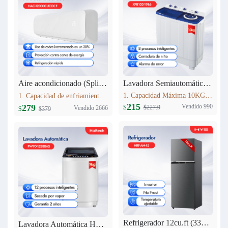
Lavadora Semiautomática 10KG XPB100-1986
Aire acondicionado (Split) 12000 BTU Haitech HAC-12000CUCOCF
1. Capacidad Máxima 10KG 2. Panel de control: pantalla de seda 3. Lavado y centrifugadopor separado 4. Peso neto: 24.5kg 5. Dimensiones del producto:807mm*476mm*997 mm
1. Capacidad de enfriamiento：12000BTU 2. 30% más de cobre que modelos estándar,Mayor conductividad térmica y durabilidad, rendimiento estable. 3. Nivel Ruido Bajo: 40 dB(A) 4. Alto de Volumen de Aire: 580 m3/h
215
Vendido 990
279
$
$227.9
Vendido 2666
$
$379
Refrigerador 12cu.ft (333L) Inverter HRF-AM45
Lavadora Automática HYS 9KG FW90-15288AS