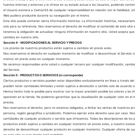
fuentes internas y externas y lo ofrece en su estado actual a los Usuarios, pudiendo conten
el Usuario exonera a Caiman53 de cualquier responsabilidad en relación con la fiabilidad, util
Web pudiera producirle durante su navegación por el mismo.
Este sitio puede contener cierta información histórica. La información histórica, necesaria
solo para su referencia. Nos reservamos el derecho de modificar el contenido de este siti
tenemos la obligación de actualizar ninguna información en nuestro sitio. Usted acepta que
cambios en nuestro sitio.
Sección 4 - MODIFICACIONES AL SERVICIO Y PRECIOS
Los precios de nuestros productos están sujetos a cambios sin previo aviso.
Nos reservamos el derecho en cualquier momento de modificar o descontinuar el Servicio (o
mismo) sin previo aviso en cualquier momento.
No seremos responsables ante usted o cualquier tercero por cualquier modificación, cambio
del Servicio.
Sección 5 - PRODUCTOS O SERVICIOS (si corresponde)
Ciertos productos o servicios pueden estar disponibles exclusivamente en línea a través del 
pueden tener cantidades limitadas y están sujetos a devolución o cambio solo de acuerdo co
Hemos hecho todo lo posible para mostrar con la mayor precisión posible los colores y las
aparecen en la tienda. No podemos garantizar que la visualización de cualquier color en e
precisa.
Nos reservamos el derecho, pero no estamos obligados, a limitar las ventas de nuestros pro
persona, región geográfica o jurisdicción. Podemos ejercer este derecho caso por caso. Nos
cantidades de cualquier producto o servicio que ofrecemos. Todas las descripciones de los p
productos están sujetos a cambios en cualquier momento sin previo aviso, a nuestro exclusi
derecho de descontinuar cualquier producto en cualquier momento. Cualquier oferta de cual
en este sitio es nula donde esté prohibido.