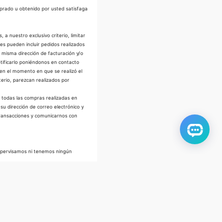
mprado u obtenido por usted satisfaga
 nuestro exclusivo criterio, limitar
es pueden incluir pedidos realizados
a misma dirección de facturación y/o
ificarlo poniéndonos en contacto
 en el momento en que se realizó el
terio, parezcan realizados por
 todas las compras realizadas en
su dirección de correo electrónico y
transacciones y comunicarnos con
supervisamos ni tenemos ningún
ponibilidad" sin garantías,
 responsabilidad derivada o
ajo su propio riesgo y discreción y
 son proporcionadas por los