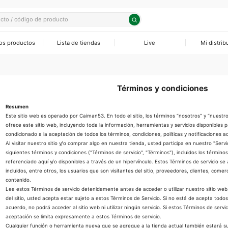
os productos
Lista de tiendas
Live
Mi distrib
odomésticos Pequeños
sores
os Eléctricas
as Solares
ra
 sartenes
os Eléctricos
as Solares
Términos y condiciones
rios
ras
rios
s Solares
Resumen
Este sitio web es operado por Caiman53. En todo el sitio, los términos “nosotros” y “nuest
ofrece este sitio web, incluyendo toda la información, herramientas y servicios disponibles par
eradores
condicionado a la aceptación de todos los términos, condiciones, políticas y notificaciones a
Al visitar nuestro sitio y/o comprar algo en nuestra tienda, usted participa en nuestro "Servi
rs Horizontales
siguientes términos y condiciones ("Términos de servicio", "Términos"), incluidos los términos
referenciado aquí y/o disponibles a través de un hipervínculo. Estos Términos de servicio se a
incluidos, entre otros, los usuarios que son visitantes del sitio, proveedores, clientes, come
condicionados
contenido.
Lea estos Términos de servicio detenidamente antes de acceder o utilizar nuestro sitio web. 
adores
del sitio, usted acepta estar sujeto a estos Términos de Servicio. Si no está de acepta todo
acuerdo, no podrá acceder al sitio web ni utilizar ningún servicio. Si estos Términos de servi
rios y Componentes
aceptación se limita expresamente a estos Términos de servicio.
Cualquier función o herramienta nueva que se agregue a la tienda actual también estará suj