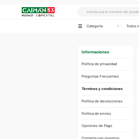
Categoría
Todos l
Electr
Televi
Bicimot
Lámpar
Lámpa
Ollas y
Cajita
Tricicl
Lintern
Informaciones
Acceso
Lavado
Acceso
Batería
Política de privacidad
Preguntas Frecuentes
Refrig
Términos y condiciones
Freeze
Política de devoluciones
Aire a
Política de envíos
Ventil
Opciones de Pago
Acceso
Contacta con nosotros