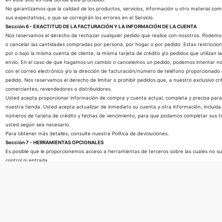
No garantizamos que la calidad de los productos, servicios, información u otro material co
sus expectativas, o que se corregirán los errores en el Servicio.
Sección 6 - EXACTITUD DE LA FACTURACIÓN Y LA INFORMACIÓN DE LA CUENTA
Nos reservamos el derecho de rechazar cualquier pedido que realice con nosotros. Podemos, a
o cancelar las cantidades compradas por persona, por hogar o por pedido. Estas restriccion
por o bajo la misma cuenta de cliente, la misma tarjeta de crédito y/o pedidos que utilizan l
envío. En el caso de que hagamos un cambio o cancelemos un pedido, podemos intentar not
con el correo electrónico y/o la dirección de facturación/número de teléfono proporcionado
pedido. Nos reservamos el derecho de limitar o prohibir pedidos que, a nuestro exclusivo cri
comerciantes, revendedores o distribuidores.
Usted acepta proporcionar información de compra y cuenta actual, completa y precisa para
nuestra tienda. Usted acepta actualizar de inmediato su cuenta y otra información, incluida 
números de tarjeta de crédito y fechas de vencimiento, para que podamos completar sus 
usted según sea necesario.
Para obtener más detalles, consulte nuestra Política de devoluciones.
Sección 7 - HERRAMIENTAS OPCIONALES
Es posible que le proporcionemos acceso a herramientas de terceros sobre las cuales no 
control ni entrada.
Usted reconoce y acepta que brindamos acceso a dichas herramientas "tal cual" y "según dis
representaciones o condiciones de ningún tipo y sin ningún respaldo. No tendremos ninguna
relacionada con su uso de herramientas opcionales de terceros.
Cualquier uso que haga de las herramientas opcionales que se ofrecen a través del sitio es b
debe asegurarse de estar familiarizado y aprobar los términos en los que las herramientas
proveedores externos relevantes.