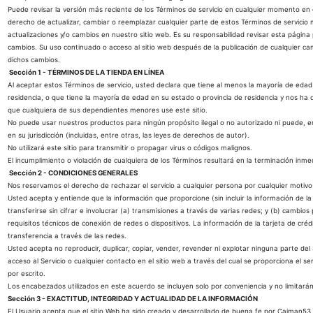
Puede revisar la versión más reciente de los Términos de servicio en cualquier momento en
derecho de actualizar, cambiar o reemplazar cualquier parte de estos Términos de servicio 
actualizaciones y/o cambios en nuestro sitio web. Es su responsabilidad revisar esta página
cambios. Su uso continuado o acceso al sitio web después de la publicación de cualquier ca
dichos cambios.
Sección 1 - TÉRMINOS DE LA TIENDA EN LÍNEA
Al aceptar estos Términos de servicio, usted declara que tiene al menos la mayoría de edad
residencia, o que tiene la mayoría de edad en su estado o provincia de residencia y nos ha
que cualquiera de sus dependientes menores use este sitio.
No puede usar nuestros productos para ningún propósito ilegal o no autorizado ni puede, en e
en su jurisdicción (incluidas, entre otras, las leyes de derechos de autor).
No utilizará este sitio para transmitir o propagar virus o códigos malignos.
El incumplimiento o violación de cualquiera de los Términos resultará en la terminación inmed
Sección 2 - CONDICIONES GENERALES
Nos reservamos el derecho de rechazar el servicio a cualquier persona por cualquier motiv
Usted acepta y entiende que la información que proporcione (sin incluir la información de la
transferirse sin cifrar e involucrar (a) transmisiones a través de varias redes; y (b) cambios
requisitos técnicos de conexión de redes o dispositivos. La información de la tarjeta de créd
transferencia a través de las redes.
Usted acepta no reproducir, duplicar, copiar, vender, revender ni explotar ninguna parte del Se
acceso al Servicio o cualquier contacto en el sitio web a través del cual se proporciona el se
por escrito.
Los encabezados utilizados en este acuerdo se incluyen solo por conveniencia y no limitará
Sección 3 - EXACTITUD, INTEGRIDAD Y ACTUALIDAD DE LA INFORMACIÓN
El Usuario acepta que el sitio Web ha sido creado y desarrollado de buena fe por Caiman5