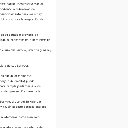
 esta página. Nos reservamos el
mediante la publicación de
 periódicamente para ver si hay
mbio constituye la aceptación de
 en su estado o provincia de
 dado su consentimiento para permitir
l uso del Servicio, violar ninguna ley
iata de sus Servicios.
o en cualquier momento.
 tarjeta de crédito) puede
 para cumplir y adaptarse a los
ito siempre se cifra durante la
rvicio, el uso del Servicio o el
rvicio, sin nuestro permiso expreso
n ni afectarán estos Términos.
3 con información procedente de