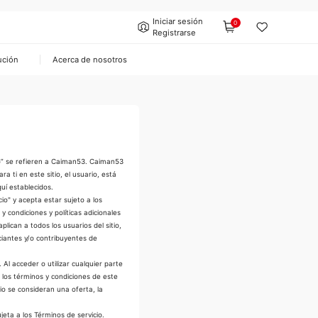
Iniciar sesión
0
Registrarse
ución
Acerca de nosotros
ro” se refieren a Caiman53. Caiman53
a ti en este sitio, el usuario, está
quí establecidos.
cio" y acepta estar sujeto a los
 y condiciones y políticas adicionales
plican a todos los usuarios del sitio,
rciantes y/o contribuyentes de
Al acceder o utilizar cualquier parte
s los términos y condiciones de este
cio se consideran una oferta, la
eta a los Términos de servicio.