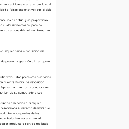
er imprecisiones o erratas por lo cual
idad o falsas expectativas que el sitio
mente, no es actual y se proporciona
o en cualquier momento, pero no
 es su responsabilidad monitorear los
 cualquier parte o contenido del
 de precio, suspensión o interrupción
sitio web. Estos productos o servicios
n nuestra Política de devolución.
 imágenes de nuestros productos que
l monitor de su computadora sea
ductos o Servicios a cualquier
 reservamos el derecho de limitar las
roductos o los precios de los
vo criterio. Nos reservamos el
quier producto o servicio realizado