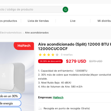
os productos
Lista de tiendas
Live
Mi distrib
odomésticos Pequeños
sores
os Eléctricas
as Solares
ra
Electrodomésticos
Aire acondicionados
 sartenes
os Eléctricos
as Solares
Aire acondicionado (Split) 12000 BTU
12000CUCOCF
rios
ras
rios
s Solares
0 reseñas
$279 USD
$379 USD
eradores
26.39% de descuento
1. Capacidad de enfriamiento：12000BTU
rs Horizontales
2. 30% más de cobre que modelos estándar,Mayor conductivid
estable.
3. Nivel Ruido Bajo: 40 dB(A)
condicionados
adores
Empresas:
Haitech
rios y Componentes
Recogida en punto de recogida (Gratis)