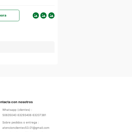
hora
ntacta con nosotros
Whatsapp (clientes) :
50635040 63293406 63207381
Sobre pedidos o entrega :
atencionclientec53.01@gmail.com