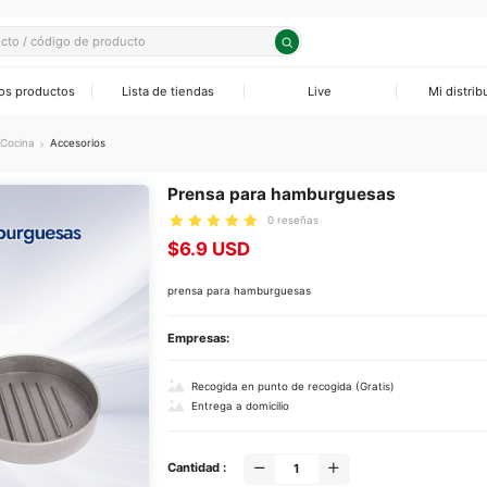
os productos
Lista de tiendas
Live
Mi distrib
odomésticos Pequeños
sores
os Eléctricas
as Solares
ra
Cocina
Accesorios
 sartenes
os Eléctricos
as Solares
Prensa para hamburguesas
0 reseñas
rios
ras
rios
s Solares
$6.9 USD
eradores
rs Horizontales
Empresas:
condicionados
Recogida en punto de recogida (Gratis)
Entrega a domicilio
adores
rios y Componentes
Cantidad :