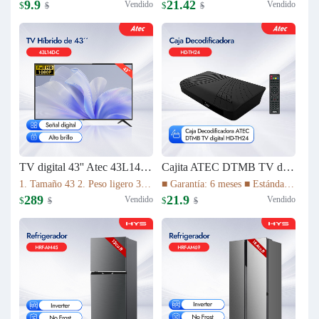
9.9
21.42
Vendido
Vendido
$
$
$
$
TV digital 43'' Atec 43L14D-C
Cajita ATEC DTMB TV digital HD-TH24
1. Tamaño 43 2. Peso ligero 3. Relación de aspecto 16:9 4. Tiempo de respuesta (gris a gris) 8,5ms 5. La imagen de alta definición 1080P 6. Vida útil de la lámpara 30.000 HS 7. Sistema de TV ATV(NTSC)/DTV(DTMB) 8. Múltiples interfaces
■ Garantía: 6 meses ■ Estándar DTMB ■ El rendimiento del sistema es más robusto. ■ Mayor capacidad de información. ■ Mejor rendimiento móvil. ■ El rendimiento de la cobertura de transmisión es mejor.
289
21.9
Vendido
Vendido
$
$
$
$