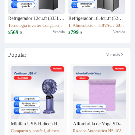
Refrigerador 12cu.ft (333L) Inverter HRF-AM45
Refrigerador 18.4cu.ft (521L) Inverter HRF-AM69
Tecnología inverter Congelación: 77L Refrigeración: 256L Dimensión: W60.5 x D68 x H170.5(cm) Peso neto/bruto: 57KG / 63KG
1. Alimentación: 110VAC / 60Hz 2. Sistema Libre de Escarcha (No Frost) 3. Tecnología inverter 4. Refrigerante Ecológico (R600a) 5. Flujo de Aire Tridimensional Indirecto (360°) con Temperatura Estable 6. Luz LED Interior de Bajo Consumo
569
799
Vendido
Vendido
$
$
$
$
Popular
Ver más

Minifan USB Haitech HSF-N15
Alfombrilla de Yoga SD-401
Compacto y portátil, alimentación por USB. Rotación de 360° para ajustar la dirección del viento. Pantalla LED que muestra la velocidad. 5 niveles de velocidad ajustables. También funciona como soporte para móvil. 5 colores disponibles según inventario.
Rizador Automático HS-108 183*61cm*6mm & 2000g Antideslizante y amortiguador