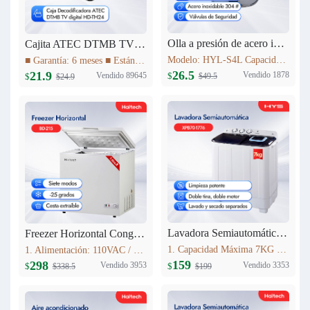
Olla a presión de acero inoxidable 4L Haitech HYL-S4L
Cajita ATEC DTMB TV digital HD-TH24
Modelo: HYL-S4L Capacidad: 4L Diámetro del producto (milímetro): 20cm Altura del producto (milímetro): 137mm Materiales: acero inoxidable 304 # Utilizables tanto para Cocinas a Gas como para Cocinas de Inducción
■ Garantía: 6 meses ■ Estándar DTMB ■ El rendimiento del sistema es más robusto. ■ Mayor capacidad de información. ■ Mejor rendimiento móvil. ■ El rendimiento de la cobertura de transmisión es mejor.
26.5
21.9
Vendido 1878
Vendido 89645
$
$
$49.5
$24.9
Lavadora Semiautomática 7KG XPB70-1776
Freezer Horizontal Congelador Nevera 7.6cu.ft (215L) BD-215C
1. Capacidad Máxima 7KG 2. Panel de control 3. Lavado y centrifugadopor separado 4. Peso neto: 16.5kg 5. Dimensiones del producto:723mm*406mm*819mm
1. Alimentación: 110VAC / 60Hz 2. Refrigerante: R600a 3. Color: Blanco Nieve 4. Condensador: Externo 5. Dimensiones: 895x590x850mm 6. Incluye Cesta Esmaltada
159
298
Vendido 3353
Vendido 3953
$
$
$199
$338.5