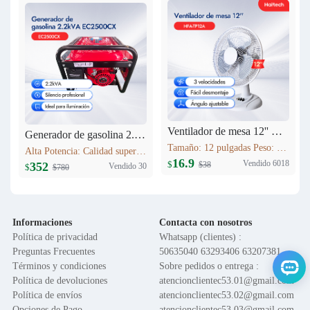
Ventilador de mesa 12'' HFA-TP12A
Generador de gasolina 2.2kVA EC2500CX
Tamaño: 12 pulgadas Peso: 1.6 kg Voltaje: 120V 60HZ Material del motor: Cobre Función: Control de 3 velocidades; Oscilación; Inclinación vertical ajustable; Altura ajustable; Base en cruz; Rejilla de seguridad; Fácil montaje
Alta Potencia: Calidad superior. Máxima Estabilidad: AVR, protege equipos. Bajo Consumo: Ahorro >10%. Bajo Ruido: Silenciador industrial. Versátil: Hogar/obras/exteriores. Portátil: Ligero, fácil transporte.
16.9
Vendido 6018
$
$38
352
Vendido 30
$
$780
Informaciones
Contacta con nosotros
Política de privacidad
Whatsapp (clientes) :
Preguntas Frecuentes
50635040 63293406 63207381
Términos y condiciones
Sobre pedidos o entrega :
Política de devoluciones
atencionclientec53.01@gmail.com
Política de envíos
atencionclientec53.02@gmail.com
Opciones de Pago
atencionclientec53.03@gmail.com