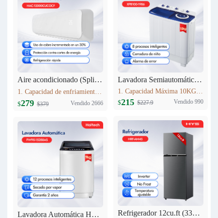
Lavadora Semiautomática 10KG XPB100-1986
Aire acondicionado (Split) 12000 BTU Haitech HAC-12000CUCOCF
1. Capacidad Máxima 10KG 2. Panel de control: pantalla de seda 3. Lavado y centrifugadopor separado 4. Peso neto: 24.5kg 5. Dimensiones del producto:807mm*476mm*997 mm
1. Capacidad de enfriamiento：12000BTU 2. 30% más de cobre que modelos estándar,Mayor conductividad térmica y durabilidad, rendimiento estable. 3. Nivel Ruido Bajo: 40 dB(A) 4. Alto de Volumen de Aire: 580 m3/h
215
Vendido 990
279
$
$227.9
Vendido 2666
$
$379
Refrigerador 12cu.ft (333L) Inverter HRF-AM45
Lavadora Automática HYS 9KG FW90-15288AS