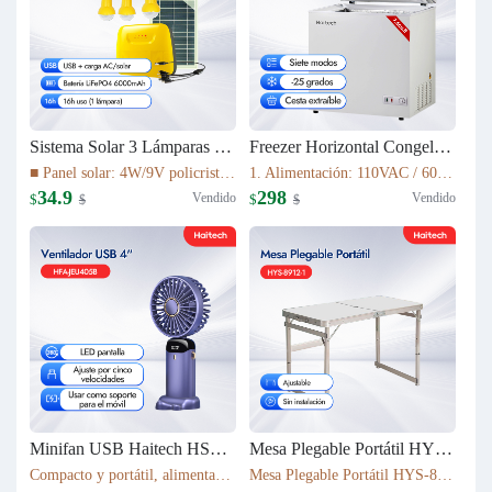
Sistema Solar 3 Lámparas LED PS-K037T3
Freezer Horizontal Congelador Nevera 7.6cu.ft (215L) BD-215C
■ Panel solar: 4W/9V policristalino con cable de 5 m ■ Batería: 16Wh LiFePO4 (3.2V/6000mAh) ■ Fuente de luz: 3 bombillas LED de 1W ■ Cable de luz: cable de 5 m con interruptor de encendido/apagado ■ Tiempo de carga: 5–6 h bajo luz solar suficiente
1. Alimentación: 110VAC / 60Hz 2. Refrigerante: R600a 3. Color: Blanco Nieve 4. Condensador: Externo 5. Dimensiones: 895x590x850mm 6. Incluye Cesta Esmaltada
34.9
298
Vendido
Vendido
$
$
$
$
Minifan USB Haitech HSF-N15
Mesa Plegable Portátil HYS-8912-1
Compacto y portátil, alimentación por USB. Rotación de 360° para ajustar la dirección del viento. Pantalla LED que muestra la velocidad. 5 niveles de velocidad ajustables. También funciona como soporte para móvil. 5 colores disponibles según inventario.
Mesa Plegable Portátil HYS-8912-1 80*40*75cm & 4900g Ajustable Sin instalación