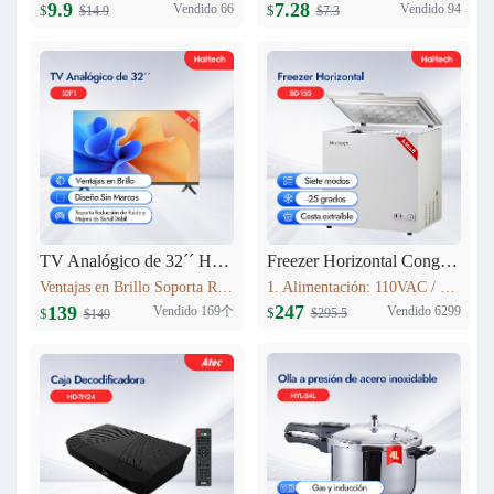
9.9
7.28
Vendido 66
Vendido 94
$
$
$14.9
$7.3
TV Analógico de 32´´ Haitech-32F1
Freezer Horizontal Congelador Nevera 5.6cu.ft (155L) BD-155
Ventajas en Brillo Soporta Reducción de Ruido y Mejora de Señal Débil 3 HDMI
1. Alimentación: 110VAC / 60Hz 2. Refrigerante: R600a 3. Color: Blanco Nieve 4. Condensador: Externo 5. Dimensiones: 735x590x850mm 6. Incluye Cesta Esmaltada
247
139
Vendido 169个
Vendido 6299
$
$
$295.5
$149