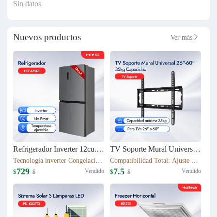
Sin datos
Nuevos productos
Ver más

Refrigerador Inverter 12cu.ft (337L) 4 puertas HRF-AM48
TV Soporte Mural Universal 26"-60" | 35kg Capacidad | T50S
Tecnología inverter Congelación: 112L Refrigeración: 225L Dimensión: W79.5*D63*H180(cm) Peso neto/bruto: 79KG / 87KG
Compatibilidad Total: Ajuste perfecto para TVs 26" a 60" Robustez Industrial: Capacidad máxima 35kg con chasis de acero 1.1mm
729
7.5
Vendido
Vendido
$
$
$
$