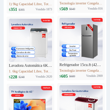
Tecnología inverter Congelación: 77L Refrigeración: 256L Dimensión: W60.5 x D68 x H170.5(cm) Peso neto/bruto: 57KG / 63KG
1) 9kg Capacidad Libre, Totalmente automático 9kg 2) Secado a alta temperatura 3) 12 procesos inteligentes 4) Lavadora equipada con cerradura 5) Cuenta con entrada de agua fría
569
Vendido 816
351
$
$649
Vendido 1873
$
$395
Refrigerador 15cu.ft (420L) Inverter HRF-AM54
Lavadora Automática 6KG XQB60-1188
Tecnología inverter Congelación: 95L Refrigeración: 325L Dimensión: W710 x D685 x H1780(mm) Peso neto/bruto: 69 KG/76 KG
1. 6kg Capacidad Libre, Totalmente automático 6kg 2. 8 procesos inteligentes 3. Cerradura de niño 4. Alarma de error 5. Peso neto: 23kg 6. Dimensiones del producto:525mm*520mm*865mm
605
Vendido 2069
228
$
$689
Vendido 2620
$
$248