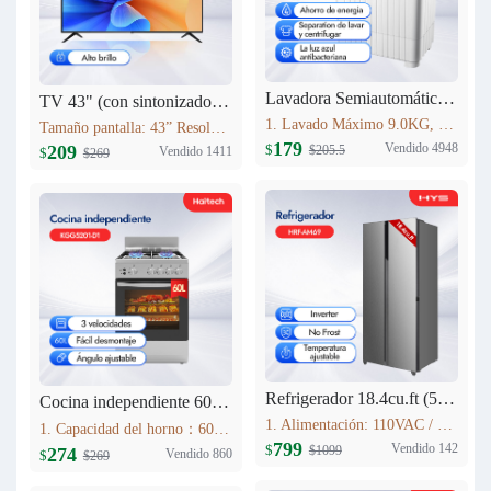
Lavadora Semiautomática HYS 9KG XPB90-2066
TV 43" (con sintonizador analógico) Haitech 43F5-B
1. Lavado Máximo 9.0KG, Centrifugado 5.0KG 2. Tiempo de lavado (min): 15 3. Tiempo de centrifugado (min): 5 4. Dimensiones: 773mm×450mm×892mm 5. Peso de la máquina 19.0KG Fuente de alimentación 110V 60HZ
Tamaño pantalla: 43” Resolución máxima: 1920*1080 Relación de aspecto: 16:9 Contraste: 4000:1 Brillo: 280cd/m2 Rango de Frecuencia: V:56-75Hz H:30-80KHz Colores: 16.7M Sistema: NTSC Idioma interfaz: Español, Inglés, Francés, Alemán, Portugués (opcional)
179
Vendido 4948
209
$
$205.5
Vendido 1411
$
$269
Refrigerador 18.4cu.ft (521L) Inverter HRF-AM69
Cocina independiente 60L KGG5201-D1
1. Alimentación: 110VAC / 60Hz 2. Sistema Libre de Escarcha (No Frost) 3. Tecnología inverter 4. Refrigerante Ecológico (R600a) 5. Flujo de Aire Tridimensional Indirecto (360°) con Temperatura Estable 6. Luz LED Interior de Bajo Consumo
1. Capacidad del horno：60L 2. Acero Inoxidable 3. Lámpara de horno 4. Estufa de gas con 4 quemadores Estufas sin FFD : 2 * 1.75kWSemi-quemador rápido; 1 * 10kW quemador auxiliar; 1 * 3.0kW quemador rápido; 5. Soportes de sartén esmaltados
799
Vendido 142
$
$1099
274
Vendido 860
$
$269